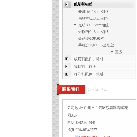
线切割钼丝
长城牌0.18mm钼丝
南钻牌0.18mm钼丝
光明牌0.18mm钼丝
金刚石0.18mm钼丝
金劲割铝电极丝
手机分离0.1mm金刚丝
更多
线切割配件、耗材
线切割工作液
打孔机配件、耗材
联系我们
Contact Us
公司地址: 广州市白云区乐嘉路春暖花
园A27
电话:18026364041
传真:020-86348777